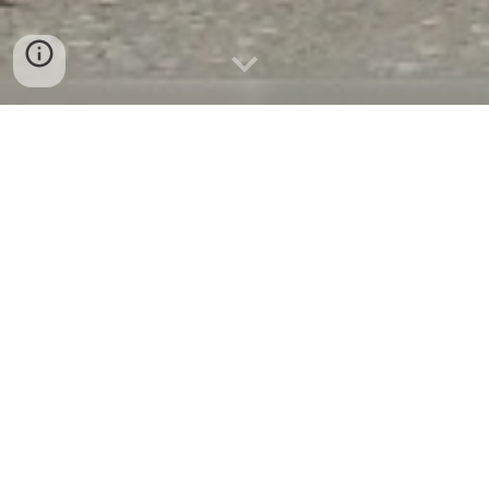
CyanDuck
®
Xe rác đẩy tay trợ lực điện
(thiết bị hỗ trợ di chuyển thùng rác)
Bảo hộ độc quyền sáng chế quốc tế
Giải phóng sức lao động thủ công và độc hại.
Đảm bảo an toàn và giảm nguy cơ tai nạn lao động.
Tăng cường cơ giới hóa công tác thu gom rác trong
ngõ hẻm.
Góp phần xây dựng hình ảnh văn minh, hiện đại cho
các thành phố.
Sáng chế thuộc Chương trình 68 (phát triển tài sản